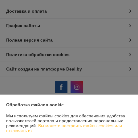
Доставка и оплата
График работы
Полная версия сайта
Политика обработки cookies
Сайт создан на платформе Deal.by
Обработка файлов cookie
Информация для покупателя
Мы используем файлы cookies для обеспечения удобства
Юридическое лицо:
ЧПТУП «МЕХАНИКА. ВУ»
пользователей портала и предоставления персональных
224030 Брест ул. Комсомольская 23/1 оф.1
рекомендаций.
Вы можете настроить файлы cookies или
отключить их.
Регистрационный номер ЕГР: 290490025