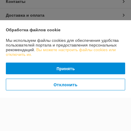
Контакты
Доставка и оплата
График работы
Обработка файлов cookie
Мы используем файлы cookies для обеспечения удобства
Полная версия сайта
пользователей портала и предоставления персональных
рекомендаций.
Вы можете настроить файлы cookies или
отключить их.
Политика обработки cookies
Принять
Сайт создан на платформе Deal.by
Отклонить
Информация для покупателя
Юридическое лицо:
ЧПТУП «МЕХАНИКА. ВУ»
224030 Брест ул. Комсомольская 23/1 оф.1