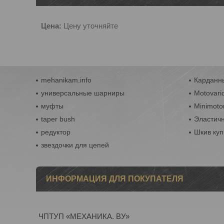
Цена:
Цену уточняйте
mehanikam.info
Карданны
универсальные шарниры
Motovari
муфты
Minimoto
taper bush
Эластич
редуктор
Шкив куп
звездочки для цепей
ИНФОРМАЦИЯ ДЛЯ ПОКУПАТЕЛЯ
ЧПТУП «МЕХАНИКА. ВУ»