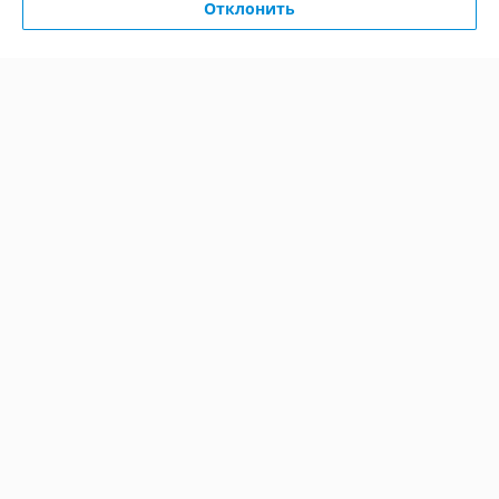
Отклонить
О нас
Контакты
Доставка и оплата
График работы
Полная версия сайта
Политика обработки cookies
Сайт создан на платформе Deal.by
Информация для покупателя