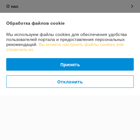
О нас
Контакты
Обработка файлов cookie
Мы используем файлы cookies для обеспечения удобства
Доставка и оплата
пользователей портала и предоставления персональных
рекомендаций.
Вы можете настроить файлы cookies или
отключить их.
График работы
Принять
Полная версия сайта
Политика обработки cookies
Отклонить
Сайт создан на платформе Deal.by
Информация для покупателя