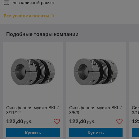
Безналичный расчет
Все условия оплаты
Подобные товары компании
Сильфонная муфта BKL /
Сильфонная муфта BKL /
Си
3/11/12
3/5/6
3/1
122,40
122,40
12
руб.
руб.
Купить
Купить