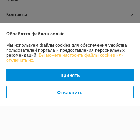
Контакты
Доставка и оплата
Обработка файлов cookie
График работы
Мы используем файлы cookies для обеспечения удобства
пользователей портала и предоставления персональных
рекомендаций.
Вы можете настроить файлы cookies или
Полная версия сайта
отключить их.
Политика обработки cookies
Принять
Сайт создан на платформе Deal.by
Отклонить
Информация для покупателя
Юридическое лицо:
ЧПТУП «МЕХАНИКА. ВУ»