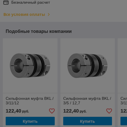
Безналичный расчет
Все условия оплаты
Подобные товары компании
Сильфонная муфта BKL /
Сильфонная муфта BKL /
Си
3/11/12
3/5 / 12,7
3/1
122,40
122,40
12
руб.
руб.
Купить
Купить