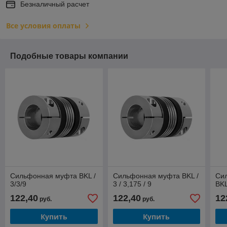
Безналичный расчет
Все условия оплаты
Подобные товары компании
Сильфонная муфта BKL /
Сильфонная муфта BKL /
Си
3/3/9
3 / 3,175 / 9
BKL
122,40
122,40
12
руб.
руб.
Купить
Купить