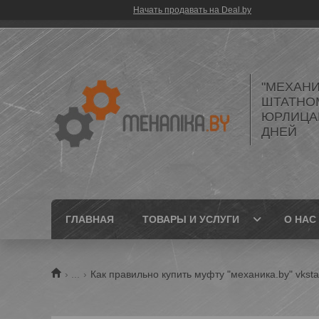
Начать продавать на Deal.by
"МЕХАНИ
ШТАТНО
ЮРЛИЦАМ
ДНЕЙ
ГЛАВНАЯ
ТОВАРЫ И УСЛУГИ
О НАС
...
Как правильно купить муфту "механика.by" vkst