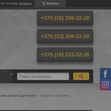
Нет отзывов,
добавить
Корзина
+375 (16) 259-22-26
+375 (33) 309-22-26
+375 (16) 223-22-26
очки,сухари) для муфт
Упругий эластичный элемент для муфт насоса flender size n eupex h110