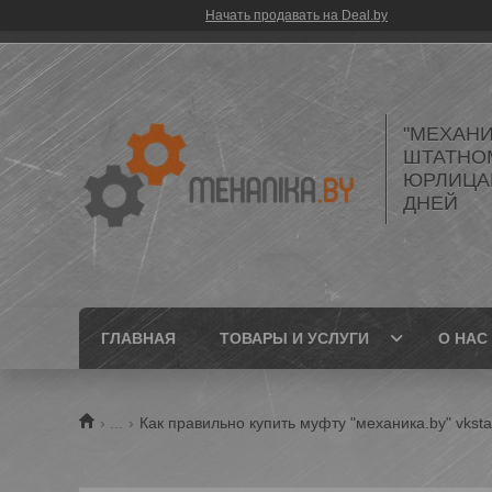
Начать продавать на Deal.by
"МЕХАНИ
ШТАТНО
ЮРЛИЦАМ
ДНЕЙ
ГЛАВНАЯ
ТОВАРЫ И УСЛУГИ
О НАС
...
Как правильно купить муфту "механика.by" vkst