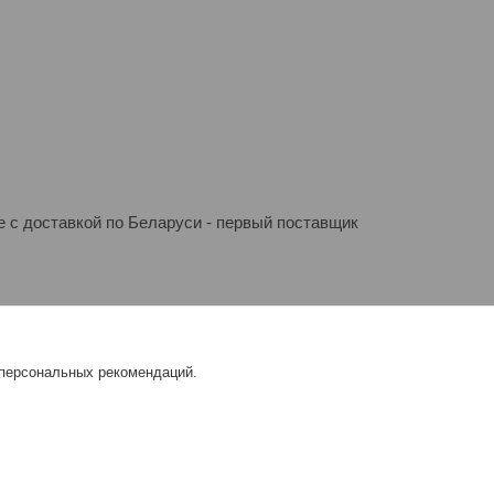
 с доставкой по Беларуси - первый поставщик
0 ДНЕЙ |
Пожаловаться на контент
 персональных рекомендаций.