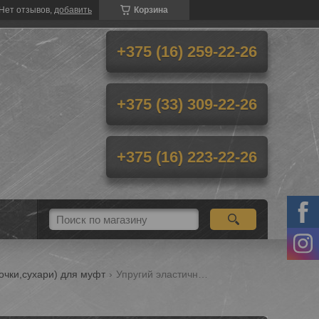
Нет отзывов,
добавить
Корзина
+375 (16) 259-22-26
+375 (33) 309-22-26
+375 (16) 223-22-26
очки,сухари) для муфт
Упругий эластичный элемент кулачковой муфты hrc 90 аналог skf phe frc90nr