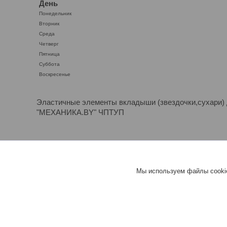
День
Понедельник
Вторник
Среда
Четверг
Пятница
Суббота
Воскресенье
Эластичные элементы вкладыши (звездочки,сухари) д
"МЕХАНИКА.BY" ЧПТУП
"МЕХАНИКА.BY" ЧПТУП - РАБОТА
Мы используем файлы cookie