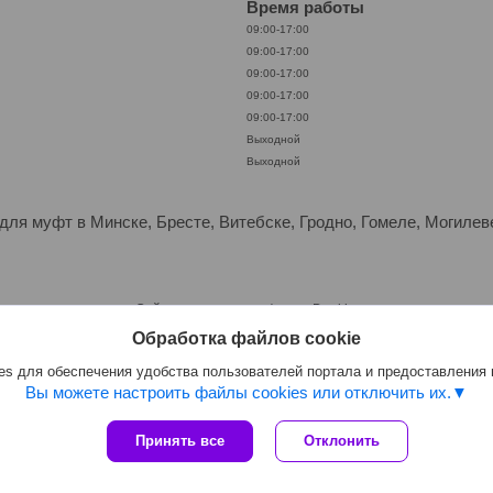
Время работы
09:00-17:00
09:00-17:00
09:00-17:00
09:00-17:00
09:00-17:00
Выходной
Выходной
ля муфт в Минске, Бресте, Витебске, Гродно, Гомеле, Могилеве
Сайт создан на платформе Deal.by
Политика обработки файлов cookies
Обработка файлов cookie
ЕМ В ШТАТНОМ РЕЖИМЕ ТОЛЬКО С ЮРЛИЦАМИ. ПОСТАВКИ ИЗ ЕВРОПЫ 30-7
Select Language
▼
s для обеспечения удобства пользователей портала и предоставления
Вы можете настроить файлы cookies или отключить их.
Принять все
Отклонить