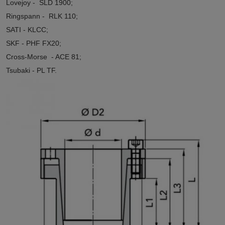
Lovejoy - SLD 1900;
Ringspann - RLK 110;
SATI - KLCC;
SKF - PHF FX20;
Cross-Morse
-
ACE 81
;
Tsubaki
-
PL TF
.