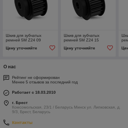
Шкив для зубчатых
Шкив для зубчатых
Шки
ремней 5M Z24 09
ремней 5M Z24 15
ре
Цену уточняйте
Цену уточняйте
Це
О нас
Рейтинг не сформирован
Менее 5 отзывов за последний год
Работает с 18.03.2010
г. Брест
Комсомольская, 23/1 / Беларусь Минск ул. Липковская, д.
9/3, Брест, Беларусь
Контакты