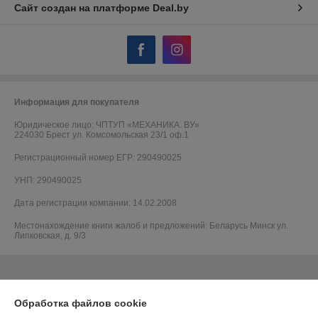
Сайт создан на платформе Deal.by
Информация для покупателя
Юридическое лицо:
ЧПТУП «МЕХАНИКА. ВУ»
224030 Брест ул. Комсомольская 23/1 оф.1
Регистрационный номер ЕГР: 290490025
УНП: 290490025
Дата регистрации компании: 14.02.2008
Местонахождение книги жалоб и предложений: Беларусь Минск ул.
Липковская, д. 9/3
Обработка файлов cookie