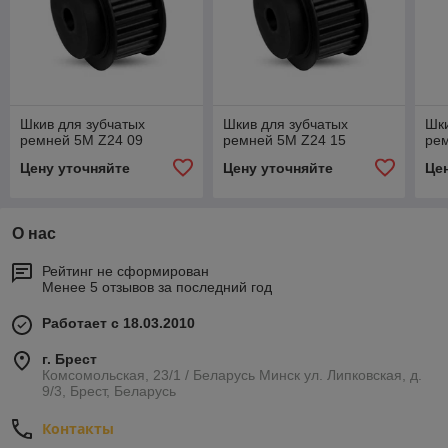
Шкив для зубчатых
Шкив для зубчатых
Шки
ремней 5M Z24 09
ремней 5M Z24 15
ре
Цену уточняйте
Цену уточняйте
Це
О нас
Рейтинг не сформирован
Менее 5 отзывов за последний год
Работает с 18.03.2010
г. Брест
Комсомольская, 23/1 / Беларусь Минск ул. Липковская, д.
9/3, Брест, Беларусь
Контакты