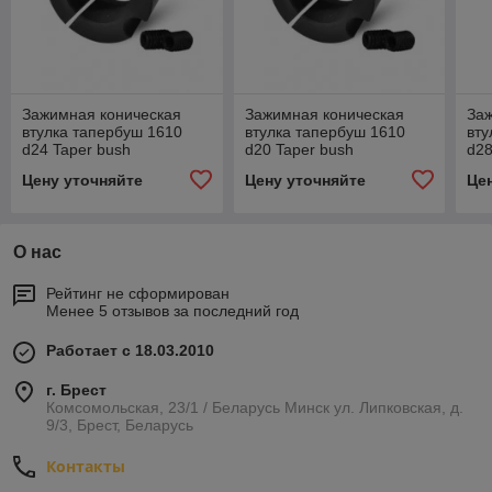
Зажимная коническая
Зажимная коническая
За
втулка тапербуш 1610
втулка тапербуш 1610
вту
d24 Taper bush
d20 Taper bush
d28
Цену уточняйте
Цену уточняйте
Це
О нас
Рейтинг не сформирован
Менее 5 отзывов за последний год
Работает с 18.03.2010
г. Брест
Комсомольская, 23/1 / Беларусь Минск ул. Липковская, д.
9/3, Брест, Беларусь
Контакты