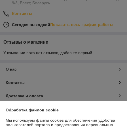
9/3, Брест, Беларусь
Контакты
Показать весь график работы
Сегодня выходной
Отзывы о магазине
У компании пока нет отзывов, добавьте первый
О нас
Контакты
Доставка и оплата
График работы
Обработка файлов cookie
Мы используем файлы cookies для обеспечения удобства
Полная версия сайта
пользователей портала и предоставления персональных