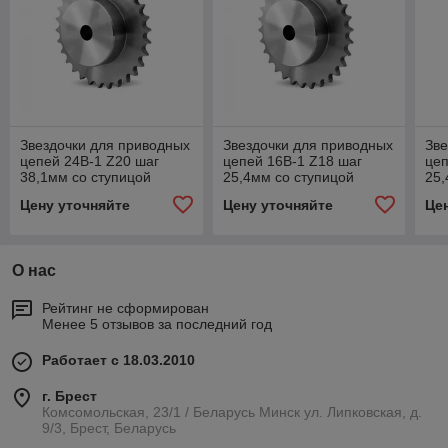
Звездочки для приводных
Звездочки для приводных
Зве
цепей 24B-1 Z20 шаг
цепей 16B-1 Z18 шаг
цеп
38,1мм со ступицой
25,4мм со ступицой
25,
Цену уточняйте
Цену уточняйте
Це
О нас
Рейтинг не сформирован
Менее 5 отзывов за последний год
Работает с 18.03.2010
г. Брест
Комсомольская, 23/1 / Беларусь Минск ул. Липковская, д.
9/3, Брест, Беларусь