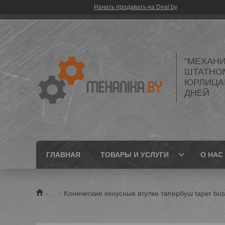
Начать продавать на Deal.by
"МЕХАНИ
ШТАТНО
ЮРЛИЦАМ
ДНЕЙ
ГЛАВНАЯ
ТОВАРЫ И УСЛУГИ
О НАС
...
Kонические конусные втулки тапербуш taper bu