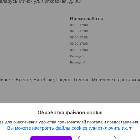
ларусь Минск ул. Липковская, д. 9/3
Время работы
09:00-17:00
09:00-17:00
09:00-17:00
09:00-17:00
09:00-17:00
Выходной
Выходной
Минске, Бресте, Витебске, Гродно, Гомеле, Могилеве с доставк
Сайт создан на платформе Deal.by
Политика обработки файлов cookies
Обработка файлов cookie
ЕМ В ШТАТНОМ РЕЖИМЕ ТОЛЬКО С ЮРЛИЦАМИ. ПОСТАВКИ ИЗ ЕВРОПЫ 30-7
Select Language
▼
s для обеспечения удобства пользователей портала и предоставления
Вы можете настроить файлы cookies или отключить их.