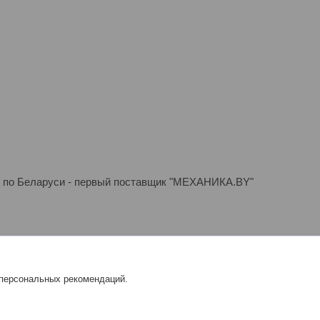
ой по Беларуси - первый поставщик "МЕХАНИКА.BY"
0 ДНЕЙ |
Пожаловаться на контент
 персональных рекомендаций.