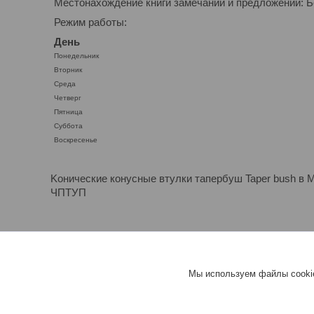
Местонахождение книги замечаний и предложений: Бе
Режим работы:
День
Понедельник
Вторник
Среда
Четверг
Пятница
Суббота
Воскресенье
Kонические конусные втулки тапербуш Taper bush в 
ЧПТУП
"МЕХАНИКА.BY" ЧПТУП - РАБОТА
Мы используем файлы cookie