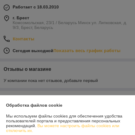
Работает с 18.03.2010
г. Брест
Комсомольская, 23/1 / Беларусь Минск ул. Липковская, д.
9/3, Брест, Беларусь
Контакты
Показать весь график работы
Сегодня выходной
Отзывы о магазине
У компании пока нет отзывов, добавьте первый
О нас
Обработка файлов cookie
Контакты
Мы используем файлы cookies для обеспечения удобства
пользователей портала и предоставления персональных
рекомендаций.
Вы можете настроить файлы cookies или
Доставка и оплата
отключить их.