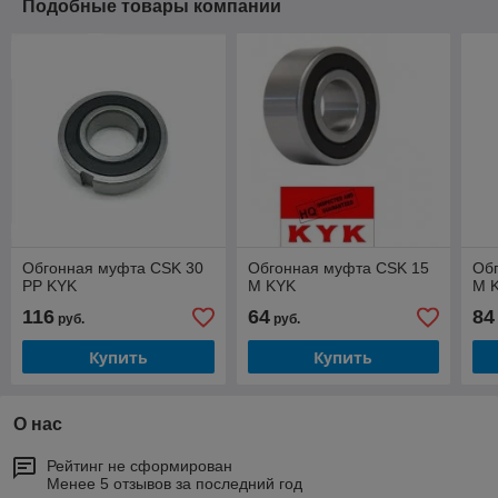
Подобные товары компании
Обгонная муфта CSK 30
Обгонная муфта CSK 15
Об
PP KYK
M KYK
M 
116
64
84
руб.
руб.
Купить
Купить
О нас
Рейтинг не сформирован
Менее 5 отзывов за последний год