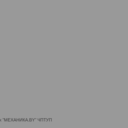
авщик "МЕХАНИКА.BY" ЧПТУП