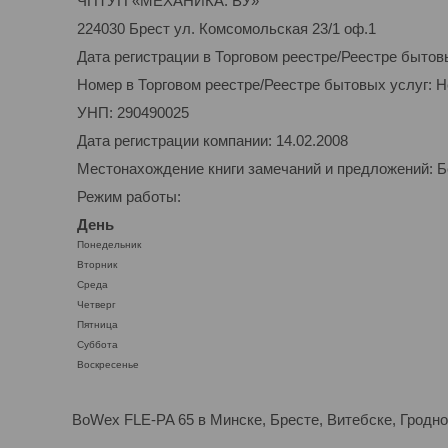
ЧПТУП «МЕХАНИКА. ВУ»
224030 Брест ул. Комсомольская 23/1 оф.1
Дата регистрации в Торговом реестре/Реестре бытов
Номер в Торговом реестре/Реестре бытовых услуг: 
УНП: 290490025
Дата регистрации компании: 14.02.2008
Местонахождение книги замечаний и предложений: Бе
Режим работы:
День
Понедельник
Вторник
Среда
Четверг
Пятница
Суббота
Воскресенье
BoWex FLE-PA 65 в Минске, Бресте, Витебске, Грод