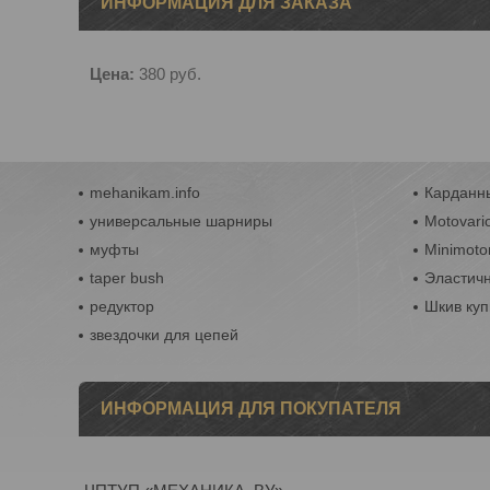
ИНФОРМАЦИЯ ДЛЯ ЗАКАЗА
Цена:
380
руб.
mehanikam.info
Карданны
универсальные шарниры
Motovari
муфты
Minimoto
taper bush
Эластич
редуктор
Шкив куп
звездочки для цепей
ИНФОРМАЦИЯ ДЛЯ ПОКУПАТЕЛЯ