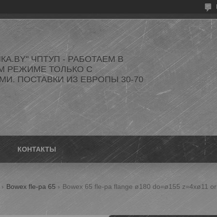
КА.BY" ЧПТУП - РАБОТАЕМ В
М РЕЖИМЕ ТОЛЬКО С
И. ПОСТАВКИ ИЗ ЕВРОПЫ 30-70
КОНТАКТЫ
Bowex fle-pa 65
Bowex 65 fle-pa flange ø180 do=ø155 z=4xø11 ori