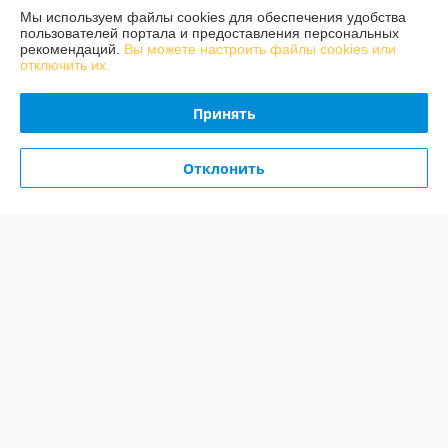
Мы используем файлы cookies для обеспечения удобства
Доставка и оплата
пользователей портала и предоставления персональных
рекомендаций.
Вы можете настроить файлы cookies или
отключить их.
График работы
Принять
Полная версия сайта
Политика обработки cookies
Отклонить
Сайт создан на платформе Deal.by
Информация для покупателя
Юридическое лицо:
ЧПТУП «МЕХАНИКА. ВУ»
224030 Брест ул. Комсомольская 23/1 оф.1
Регистрационный номер ЕГР: 290490025