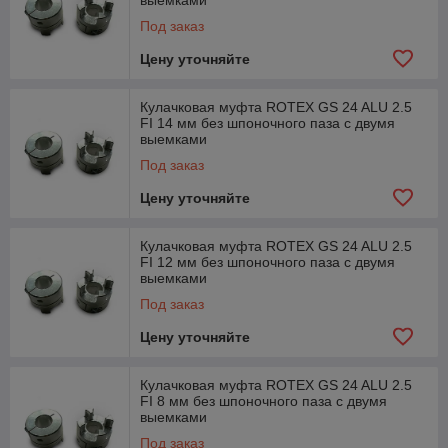
выемками
Под заказ
Цену уточняйте
Кулачковая муфта ROTEX GS 24 ALU 2.5
FI 14 мм без шпоночного паза с двумя
выемками
Под заказ
Цену уточняйте
Кулачковая муфта ROTEX GS 24 ALU 2.5
FI 12 мм без шпоночного паза с двумя
выемками
Под заказ
Цену уточняйте
Кулачковая муфта ROTEX GS 24 ALU 2.5
FI 8 мм без шпоночного паза с двумя
выемками
Под заказ