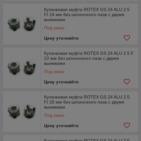
Кулачковая муфта ROTEX GS 24 ALU 2.5
FI 24 мм без шпоночного паза с двумя
выемками
Под заказ
Цену уточняйте
Кулачковая муфта ROTEX GS 24 ALU 2.5 F
22 мм без шпоночного паза с двумя
выемками
Под заказ
Цену уточняйте
Кулачковая муфта ROTEX GS 24 ALU 2.5
FI 20 мм без шпоночного паза с двумя
выемками
Под заказ
Цену уточняйте
Кулачковая муфта ROTEX GS 24 ALU 2.5