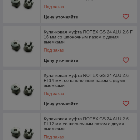
Под заказ
Цену уточняйте
Кулачковая муфта ROTEX GS 24 ALU 2.6 F
16 мм со шпоночным пазом с двумя
выемками
Под заказ
Цену уточняйте
Кулачковая муфта ROTEX GS 24 ALU 2.6
FI 14 мм. со шпоночным пазом с двумя
выемками
Под заказ
Цену уточняйте
Кулачковая муфта ROTEX GS 24 ALU 2.6
FI 12 мм со шпоночным пазом с двумя
выемками
Под заказ