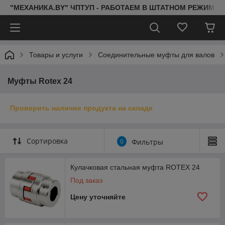
"МЕХАНИКА.BY" ЧПТУП - РАБОТАЕМ В ШТАТНОМ РЕЖИМЕ 
Товары и услуги
Соединительные муфты для валов
Муфты Rotex 24
Проверить наличие продукта на складе
Сортировка
0
Фильтры
Кулачковая стальная муфта ROTEX 24
Под заказ
Цену уточняйте