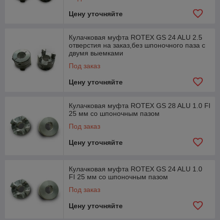
Цену уточняйте
Кулачковая муфта ROTEX GS 24 ALU 2.5
отверстия на заказ,без шпоночного паза с
двумя выемками
Под заказ
Цену уточняйте
Кулачковая муфта ROTEX GS 28 ALU 1.0 Fl
25 мм со шпоночным пазом
Под заказ
Цену уточняйте
Кулачковая муфта ROTEX GS 24 ALU 1.0
FI 25 мм со шпоночным пазом
Под заказ
Цену уточняйте