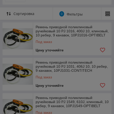
Проверить наличие продукта на складе
Сортировка
Мы предлагаем поликлиновые ручейковые ремни, известные
0
Фильтры
как ремни с канавками. Количество ребер ремня отрезается
в соответствии с заказанной позицией. Поликлиновые ремни
Ремень приводной поликлиновый
используются везде, где необходимы высокие линейные
ручейковый 10 PJ 1016, 400J 10, клиновый,
скорости перемещения.
10 ребер, 9 канавок, 10PJ1016-OPTIBELT
Мы поставляем поликлиновые ручейковые ремни разного
Под заказ
сечения: PJ, PK, PL, PM. Это резиновые ремни высокого
качества, которые мы разрезаем в соответствии с
Цену уточняйте
потребностями клиента. Необходимое количество ребер для
поликлиновых ремней зависит от нужного размера.
Ремень приводной поликлиновый
Стандартные длины и другие данные характеристики
ручейковый 10 PJ 1031, 406J 10, 10 ребер,
поликлиновых ремней можно посмотреть в каталоге.
9 канавок, 10PJ1031-CONTITECH
Под заказ
Цену уточняйте
Ремень приводной поликлиновый
ручейковый 10 PJ 1549, 610J, клиновый, 10
ребер, 9 канавок, 10PJ1549-OPTIBELT
Под заказ