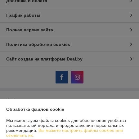
Доставка и оплата
График работы
Полная версия сайта
Политика обработки cookies
Сайт создан на платформе Deal.by
Информация для покупателя
Обработка файлов cookie
Юридическое лицо:
ЧПТУП «МЕХАНИКА. ВУ»
224030 Брест ул. Комсомольская 23/1 оф.1
Мы используем файлы cookies для обеспечения удобства
Регистрационный номер ЕГР: 290490025
пользователей портала и предоставления персональных
рекомендаций.
Вы можете настроить файлы cookies или
УНП: 290490025
отключить их.