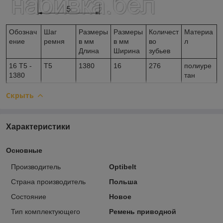
Обознач
Шаг
Размеры
Размеры
Количест
Материа
ение
ремня
в мм
в мм
во
л
Длина
Ширина
зубьев
16 Т5 -
T5
1380
16
276
полиуре
1380
тан
Скрыть
Характеристики
Основные
Производитель
Optibelt
Страна производитель
Польша
Состояние
Новое
Тип комплектующего
Ремень приводной